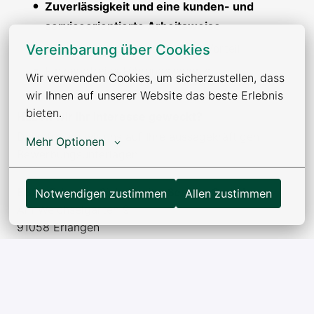
Zuverlässigkeit und eine kunden- und
serviceorientierte Arbeitsweise
Vereinbarung über Cookies
Führerschein der Klasse B von Vorteil
Einwandfreies Führungszeugnis
Wir verwenden Cookies, um sicherzustellen, dass 
wir Ihnen auf unserer Website das beste Erlebnis 
bieten.
Haben wir Ihr Interesse geweckt?
Dann freuen wir uns auf Ihre aussagekräftigen
Mehr Optionen
Bewerbungsunterlagen.
ESS - Erlanger Sicherheits-Service GmbH
Notwendigen zustimmen
Allen zustimmen
Am Weichselgarten 9
91058 Erlangen
bewerbung@nwsgmbh.de
www.ess-erlangen.de